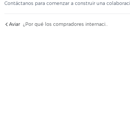
Contáctanos
para comenzar a construir una colaboració
Aviar
¿Por qué los compradores internacionales siguen haciendo pedidos a Xingda Aluminum?