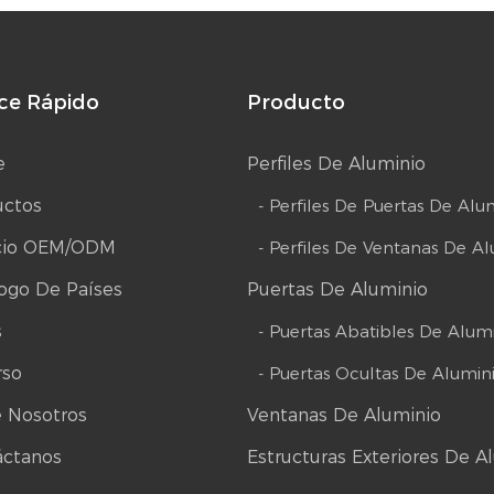
ce Rápido
Producto
e
Perfiles De Aluminio
uctos
- Perfiles De Puertas De Alu
icio OEM/ODM
- Perfiles De Ventanas De A
ogo De Países
Puertas De Aluminio
s
- Puertas Abatibles De Alum
rso
- Puertas Ocultas De Alumin
 Nosotros
Ventanas De Aluminio
áctanos
Estructuras Exteriores De A