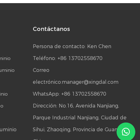
Contáctanos
Persona de contacto: Ken Chen
minio
Teléfono: +86 13702558670
luminio
Correo
electrónico:
manager@xingdal.com
inio
WhatsApp: +86 13702558670
io
Dirección: No.16, Avenida Nanjiang,
Parque Industrial Nanjiang, Ciudad de
luminio
Sihui, Zhaoqing, Provincia de Guangdong,