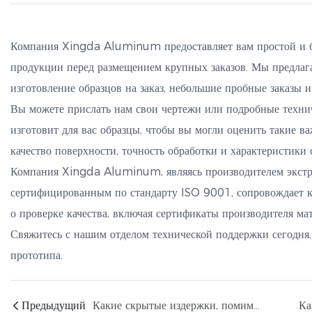
Компания Xingda Aluminum предоставляет вам простой и б
продукции перед размещением крупных заказов. Мы предлага
изготовление образцов на заказ, небольшие пробные заказы 
Вы можете прислать нам свои чертежи или подробные технич
изготовит для вас образцы, чтобы вы могли оценить такие ва
качество поверхности, точность обработки и характеристики 
Компания Xingda Aluminum, являясь производителем экст
сертифицированным по стандарту ISO 9001, сопровождает 
о проверке качества, включая сертификаты производителя ма
Свяжитесь с нашим отделом технической поддержки сегодня
прототипа.
Предыдущий
Какие скрытые издержки, помимо цены за единицу товара, следует учитывать покупателям при заказе алюминиевых профилей, изготовленных на заказ, у компании Xingda Aluminum?