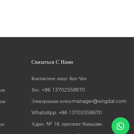
Связаться С Нами
Контактное лицо: Кен Чен
или
Тел.: +86 13702558670
или
Электронная почта:
manager@xingdal.com
WhatsApp: +86 13702558670
ри
Адрес: № 16, проспект Наньцзян,