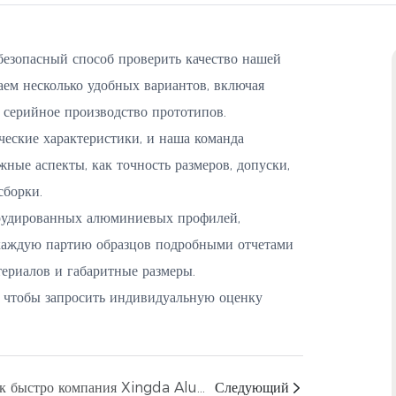
езопасный способ проверить качество нашей
ем несколько удобных вариантов, включая
и серийное производство прототипов.
еские характеристики, и наша команда
жные аспекты, как точность размеров, допуски,
сборки.
рудированных алюминиевых профилей,
каждую партию образцов подробными отчетами
териалов и габаритные размеры.
, чтобы запросить индивидуальную оценку
Как быстро компания Xingda Aluminum сможет запустить совершенно новый проект по изготовлению алюминиевых изделий на заказ?
Следующий