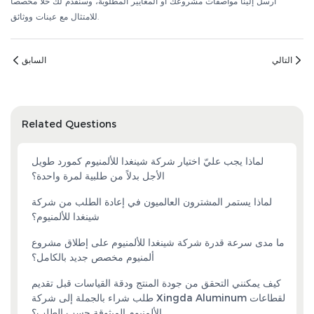
أرسل إلينا مواصفات مشروعك أو المعايير المطلوبة، وسنقدم لك حلاً مخصصاً
للامتثال مع عينات ووثائق.
التالي
السابق
Related Questions
لماذا يجب عليّ اختيار شركة شينغدا للألمنيوم كمورد طويل
الأجل بدلاً من طلبية لمرة واحدة؟
لماذا يستمر المشترون العالميون في إعادة الطلب من شركة
شينغدا للألمنيوم؟
ما مدى سرعة قدرة شركة شينغدا للألمنيوم على إطلاق مشروع
ألمنيوم مخصص جديد بالكامل؟
كيف يمكنني التحقق من جودة المنتج ودقة القياسات قبل تقديم
طلب شراء بالجملة إلى شركة Xingda Aluminum لقطاعات
الألمنيوم المبثوقة حسب الطلب؟