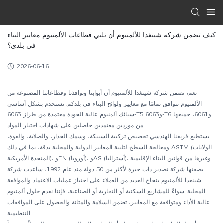
كيف تضمن شركة شينغدا للألمنيوم أن تلبي قطاعات الألمنيوم معايير البناء
في بلدي؟
2026-06-16
نعم، تضمن شركة شينغدا للألمنيوم أن أبوابنا ونوافذنا وقطاعاتنا المصنوعة من
الألمنيوم تتوافق تمامًا مع معايير ولوائح البناء في بلدكم. نستخدم بشكل أساسي
سبائك ألمنيوم عالية الجودة معتمدة من طراز 6063-T5 و6063-T6 و6061، جميعها
من موردين معتمدين حاصلين على شهادات اختبار المواد.
يستطيع فريقنا الهندسي تخصيص تركيبة السبيكة، وسمك الجدار، والصلابة، والقوة،
ومعالجة السطح لتلبية المعايير الدولية والمحلية بدقة، بما في ذلك ASTM (الولايات
المتحدة الأمريكية)، وEN (أوروبا)، وAS (أستراليا)، وغيرها من قوانين البناء الإقليمية.
بصفتها شركة تصدير ذات خبرة لأكثر من 50 دولة منذ عام 1992، ساعدت شركة
شينغدا للألمنيوم بنجاح العديد من العملاء على اجتياز عمليات الاعتماد والموافقة
المحلية. سواءً للمشاريع السكنية أو التجارية أو الصناعية، فإننا نقدم حلول ألمنيوم
عالية الأداء ومتوافقة مع المعايير، تضمن السلامة والمتانة والحصول على الموافقات
التنظيمية.