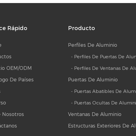
ce Rápido
Producto
e
Perfiles De Aluminio
uctos
- Perfiles De Puertas De Alu
icio OEM/ODM
- Perfiles De Ventanas De A
ogo De Países
Puertas De Aluminio
s
- Puertas Abatibles De Alum
rso
- Puertas Ocultas De Alumin
 Nosotros
Ventanas De Aluminio
áctanos
Estructuras Exteriores De A