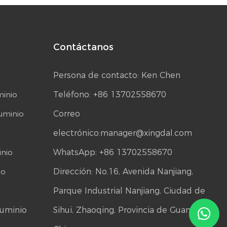
Contáctanos
Persona de contacto: Ken Chen
minio
Teléfono: +86 13702558670
luminio
Correo
electrónico:
manager@xingdal.com
inio
WhatsApp: +86 13702558670
io
Dirección: No.16, Avenida Nanjiang,
Parque Industrial Nanjiang, Ciudad de
luminio
Sihui, Zhaoqing, Provincia de Guangdong,