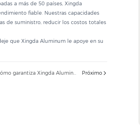
badas a más de 50 países, Xingda
endimiento fiable. Nuestras capacidades
as de suministro, reducir los costos totales
deje que Xingda Aluminum le apoye en su
¿Cómo garantiza Xingda Aluminum una calidad constante en los pedidos repetidos?
Próximo