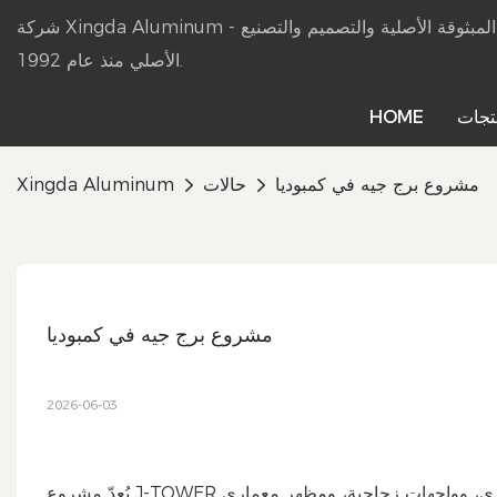
شركة Xingda Aluminum - شركة تصنيع منتجات الألمنيوم المبثوقة الأصلية والتصميم والتصنيع
الأصلي منذ عام 1992.
تجات
HOME
مشروع برج جيه ​​في كمبوديا
حالات
Xingda Aluminum
مشروع برج جيه ​​في كمبوديا
2026-06-03
يُعدّ مشروع J-TOWER مشروعًا حديثًا لمبنى شاهق يقع في كمبوديا. يتميز المشروع بتصميم برج عصري، وواجهات زجاجية، ومظهر معماري