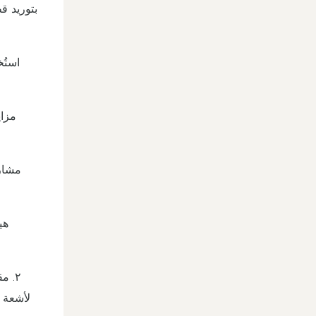
استُ
مزاي
٢. م
لأشعة 