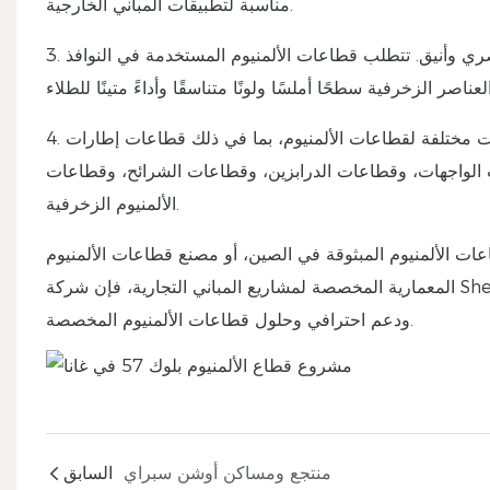
مناسبة لتطبيقات المباني الخارجية.
3. تشطيب سطحي عالي الجودة: يتميز تصميم المشروع بأسلوب معماري عصري وأنيق. تتطلب قطاعات الألمنيوم المستخدمة في النوافذ
4. قطاعات الألمنيوم المبثوقة المخصصة: تتطلب مناطق البناء المختلفة تصميمات مختلفة لقطاعات الألمنيوم، بما في ذلك قطاعات إطارات
ت الواجهات، وقطاعات الدرابزين، وقطاعات الشرائح، وقطاعات
الألمنيوم الزخرفية.
ات الألمنيوم المبثوقة في الصين، أو مصنع قطاعات الألمنيوم
المعمارية المخصصة لمشاريع المباني التجارية، فإن شركة Shengyu Xingda Aluminum Profile Co., Ltd. يمكنها توفير جودة مستقرة
ودعم احترافي وحلول قطاعات الألمنيوم المخصصة.
منتجع ومساكن أوشن سبراي
السابق