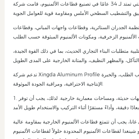
بفضل خبرتها التي تمتد لـ 34 عامًا في تصنيع قطاعات الألمنيوم، قامت شركة Xingda بتوريد قطاعات الألمنيوم المعمارية عالية الجودة ذات
أنظمة الجدران الستائرية، وقطاعات واجهات المباني، وقطاعات
بية متطلبات البناء التجاري الحديث، بما في ذلك القوة الجيدة،
تدعم شركة Xingda Aluminum Profile مشاريع البناء العالمية من خلال قطاعات الألمنيوم المبثوقة المصممة حسب الطلب، والخبرة
الإنتاجية الاحترافية، ومراقبة الجودة الموثوقة.
1. هيكل متين من قطاعات الألمنيوم: يضم المبنى نوافذ كبيرة، وأنظمة واجهات حديثة، ومساحات معمارية خارجية. لذلك، يجب أن توفر
 غانا، يجب أن تتمتع قطاعات الألمنيوم الخارجية بمقاومة عالية
نغدا لقطاعات الألمنيوم المحدودة حلولاً لقطاعات الألمنيوم