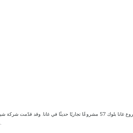
يُعدّ مشروع غانا بلوك 57 مشروعًا تجاريًا حديثًا في غانا. وقد قد
وجدرانه الستائرية وواجهته وأنظمة التصميم المعماري الخارجية.